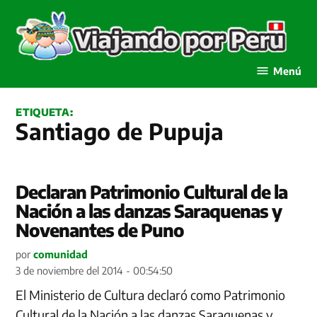
Saltar
al
contenido
Viajando por Perú
Menú
ETIQUETA:
Santiago de Pupuja
Declaran Patrimonio Cultural de la
Nación a las danzas Saraquenas y
Novenantes de Puno
por
comunidad
3 de noviembre del 2014 - 00:54:50
El Ministerio de Cultura declaró como Patrimonio
Cultural de la Nación a las danzas Saraquenas y