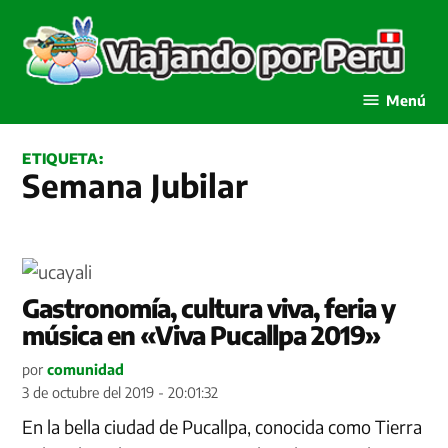
Saltar
al
contenido
Viajando por Perú
Menú
ETIQUETA:
Semana Jubilar
Gastronomía, cultura viva, feria y
música en «Viva Pucallpa 2019»
por
comunidad
3 de octubre del 2019 - 20:01:32
En la bella ciudad de Pucallpa, conocida como Tierra