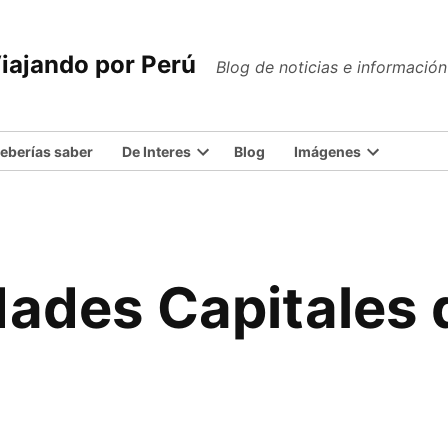
iajando por Perú
Blog de noticias e informació
eberías saber
De Interes
Blog
Imágenes
Open
Open
dropdown
dropdown
menu
menu