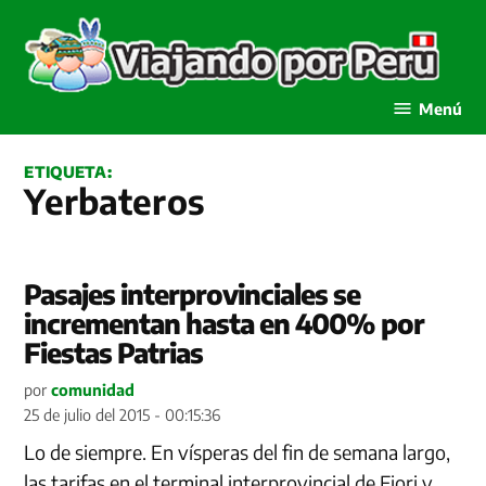
Saltar
al
contenido
Viajando por Perú
Menú
ETIQUETA:
Yerbateros
Pasajes interprovinciales se
incrementan hasta en 400% por
Fiestas Patrias
por
comunidad
25 de julio del 2015 - 00:15:36
Lo de siempre. En vísperas del fin de semana largo,
las tarifas en el terminal interprovincial de Fiori y