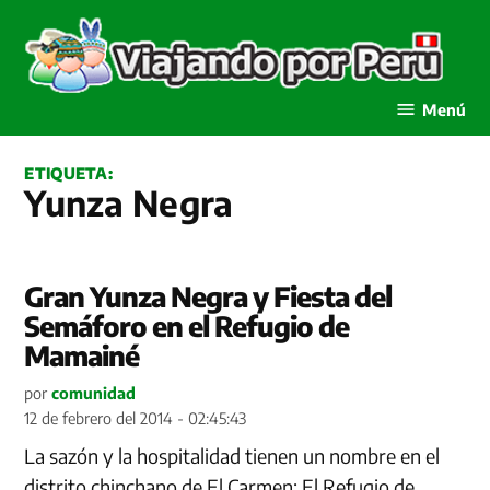
Saltar
al
contenido
Viajando por Perú
Menú
ETIQUETA:
Yunza Negra
Gran Yunza Negra y Fiesta del
Semáforo en el Refugio de
Mamainé
por
comunidad
12 de febrero del 2014 - 02:45:43
La sazón y la hospitalidad tienen un nombre en el
distrito chinchano de El Carmen: El Refugio de