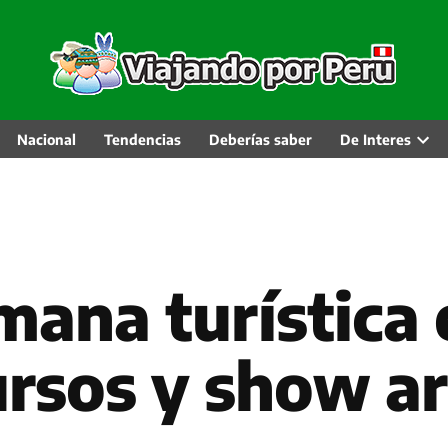
Nacional
Tendencias
Deberías saber
De Interes
Abri
men
desp
ana turística 
ursos y show ar