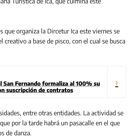
ana Turística de Ica, que culmina este
 que organiza la Dircetur Ica este viernes se
l creativo a base de pisco, con el cual se busca
›
al San Fernando formaliza al 100% su
con suscripción de contratos
rsidades, entre otras entidades. La actividad se
 que por la tarde habrá un pasacalle en el que
os de danza.