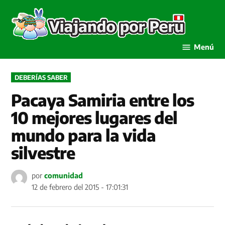
Saltar
al
Viaja
contenido
por P
Menú
PUBLICADO
DEBERÍAS SABER
EN
Pacaya Samiria entre los
10 mejores lugares del
mundo para la vida
silvestre
por
comunidad
12 de febrero del 2015 - 17:01:31