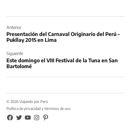
Navegación
de
Anterior
Presentación del Carnaval Originario del Perú –
entradas
Pukllay 2015 en Lima
Siguiente
Este domingo el VIII Festival de la Tuna en San
Bartolomé
© 2026 Viajando por Perú
Política de privacidad y términos de uso
FB
TW
YouTube
Instagram
Pinterest