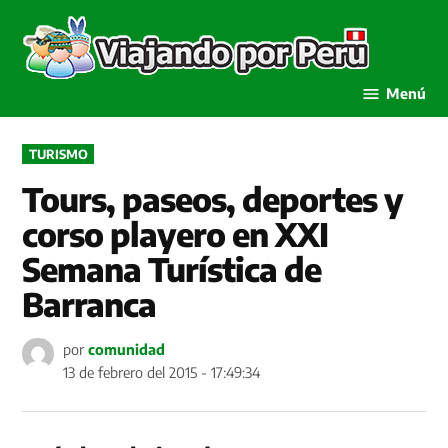
Saltar
al
Viaja
contenido
por P
Menú
PUBLICADO
TURISMO
EN
Tours, paseos, deportes y
corso playero en XXI
Semana Turística de
Barranca
por
comunidad
13 de febrero del 2015 - 17:49:34