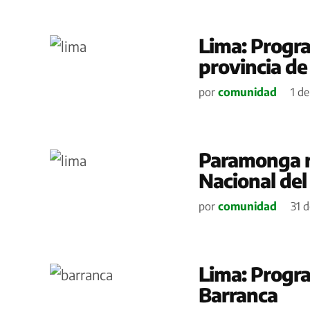
Lima: Progra
provincia de
por
comunidad
1 de
Paramonga re
Nacional del
por
comunidad
31 
Lima: Progra
Barranca