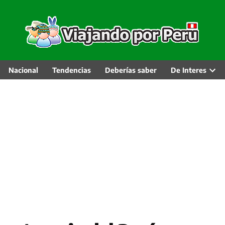
Nacional
Tendencias
Deberías saber
De Interes
Abri
men
desp