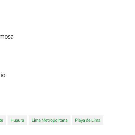
rmosa
nio
te
Huaura
Lima Metropolitana
Playa de Lima