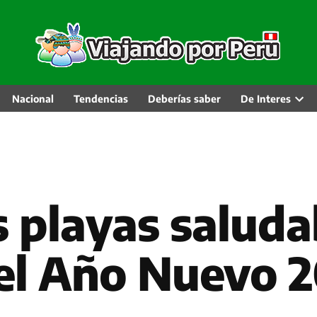
Nacional
Tendencias
Deberías saber
De Interes
Abri
men
desp
s playas salud
 el Año Nuevo 