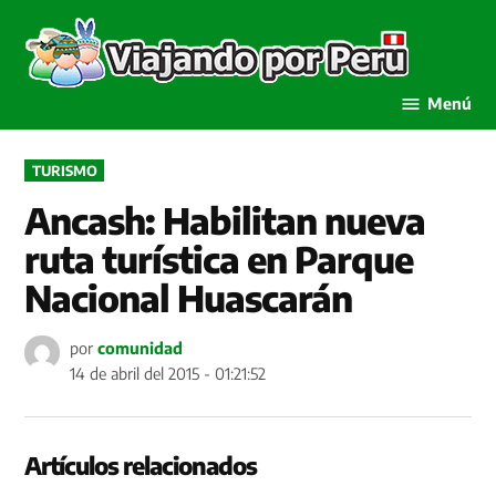
Saltar
al
Viaja
contenido
por P
Menú
PUBLICADO
TURISMO
EN
Ancash: Habilitan nueva
ruta turística en Parque
Nacional Huascarán
por
comunidad
14 de abril del 2015 - 01:21:52
Artículos relacionados