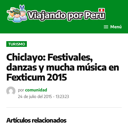
Saltar
al
Viaja
contenido
por P
Menú
PUBLICADO
TURISMO
EN
Chiclayo: Festivales,
danzas y mucha música en
Fexticum 2015
por
comunidad
24 de julio del 2015 - 13:23:23
Artículos relacionados