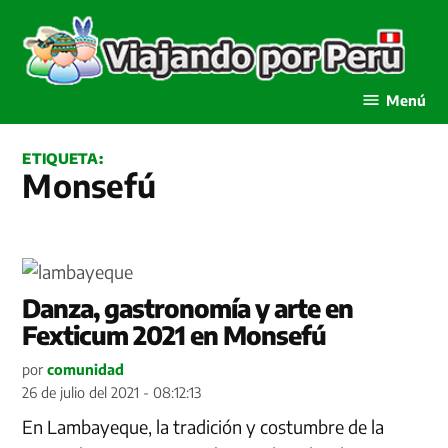
Saltar
al
contenido
Viajando por Perú
Menú
ETIQUETA:
Monsefú
Danza, gastronomía y arte en
Fexticum 2021 en Monsefú
por
comunidad
26 de julio del 2021 - 08:12:13
En Lambayeque, la tradición y costumbre de la