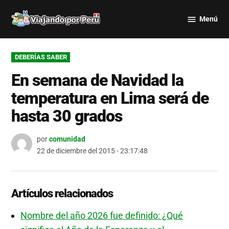
Saltar
Menú
al
Viajando
contenido
por Perú
PUBLICADO
DEBERÍAS SABER
EN
En semana de Navidad la
temperatura en Lima será de
hasta 30 grados
por
comunidad
22 de diciembre del 2015 - 23:17:48
Artículos relacionados
Nombre del año 2026 fue definido: ¿Qué