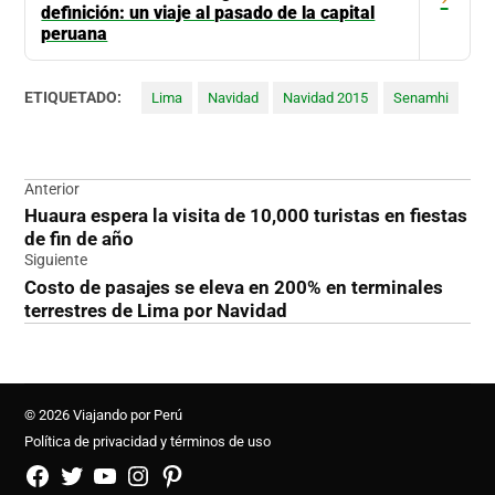
definición: un viaje al pasado de la capital
peruana
ETIQUETADO:
Lima
Navidad
Navidad 2015
Senamhi
Navegación
Anterior
Huaura espera la visita de 10,000 turistas en fiestas
de
de fin de año
entradas
Siguiente
Costo de pasajes se eleva en 200% en terminales
terrestres de Lima por Navidad
© 2026 Viajando por Perú
Política de privacidad y términos de uso
FB
TW
YouTube
Instagram
Pinterest