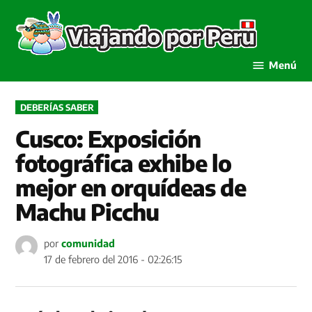
Saltar
al
Viaja
contenido
por P
Menú
PUBLICADO
DEBERÍAS SABER
EN
Cusco: Exposición
fotográfica exhibe lo
mejor en orquídeas de
Machu Picchu
por
comunidad
17 de febrero del 2016 - 02:26:15