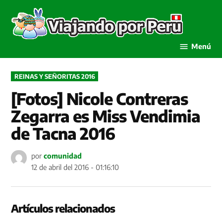
Saltar
al
Viaja
contenido
por P
Menú
PUBLICADO
REINAS Y SEÑORITAS 2016
EN
[Fotos] Nicole Contreras
Zegarra es Miss Vendimia
de Tacna 2016
por
comunidad
12 de abril del 2016 - 01:16:10
Artículos relacionados