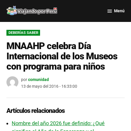
Saltar
Menú
al
Viajando
contenido
por Perú
PUBLICADO
DEBERÍAS SABER
EN
MNAAHP celebra Día
Internacional de los Museos
con programa para niños
por
comunidad
13 de mayo del 2016 - 16:33:00
Artículos relacionados
Nombre del año 2026 fue definido: ¿Qué