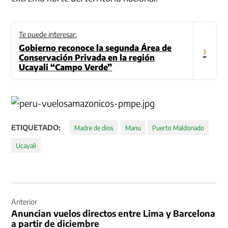
Te puede interesar:
Gobierno reconoce la segunda Área de
›
Conservación Privada en la región
Ucayali “Campo Verde”
ETIQUETADO:
Madre de dios
Manu
Puerto Maldonado
Ucayali
Navegación
de
Anterior
Anuncian vuelos directos entre Lima y Barcelona
entradas
a partir de diciembre