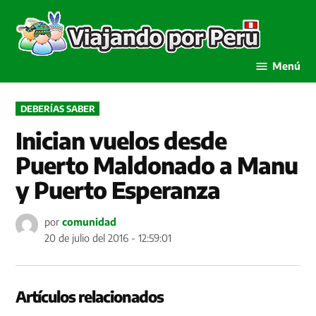
Saltar
al
Viaja
contenido
por P
Menú
PUBLICADO
DEBERÍAS SABER
EN
Inician vuelos desde
Puerto Maldonado a Manu
y Puerto Esperanza
por
comunidad
20 de julio del 2016 - 12:59:01
Artículos relacionados