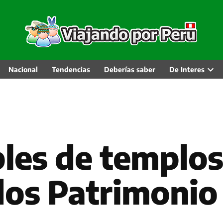
Nacional
Tendencias
Deberías saber
De Interes
Abri
men
desp
les de templos
dos Patrimonio 