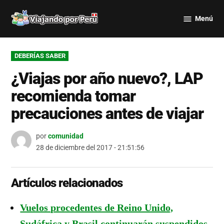
Saltar
Menú
al
Viajando
contenido
por Perú
PUBLICADO
DEBERÍAS SABER
EN
¿Viajas por año nuevo?, LAP
recomienda tomar
precauciones antes de viajar
por
comunidad
28 de diciembre del 2017 - 21:51:56
Artículos relacionados
Vuelos procedentes de Reino Unido,
Sudáfrica y Brasil continuarán suspendidos