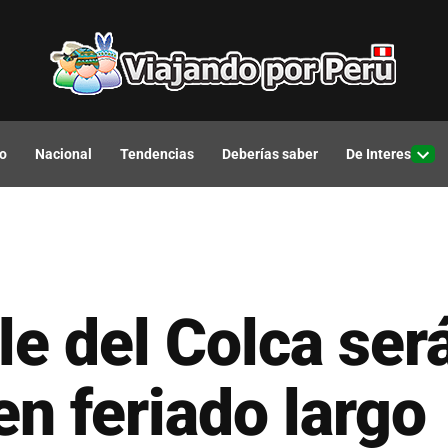
o
Nacional
Tendencias
Deberías saber
De Interes
Open
drop
men
le del Colca ser
n feriado largo