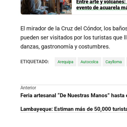
Entre arte y volcanes:
evento de acuarela má
El mirador de la Cruz del Cóndor, los baño
pueden ser visitados por los turistas que 
danzas, gastronomía y costumbres.
ETIQUETADO:
Arequipa
Autocolca
Caylloma
Navegación
Anterior
Feria artesanal “De Nuestras Manos” hasta e
de
Lambayeque: Estiman más de 50,000 turist
entradas