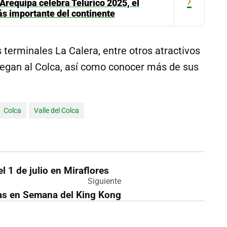
›
 Arequipa celebra Telúrico 2025, el
s importante del continente
s terminales La Calera, entre otros atractivos
llegan al Colca, así como conocer más de sus
Colca
Valle del Colca
l 1 de julio en Miraflores
Siguiente
as en Semana del King Kong