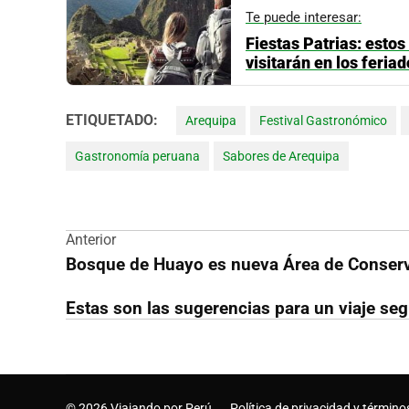
Te puede interesar:
Fiestas Patrias: estos
visitarán en los feria
ETIQUETADO:
Arequipa
Festival Gastronómico
Gastronomía peruana
Sabores de Arequipa
Navegación
Anterior
Bosque de Huayo es nueva Área de Conser
de
Estas son las sugerencias para un viaje se
entradas
© 2026 Viajando por Perú
Política de privacidad y término