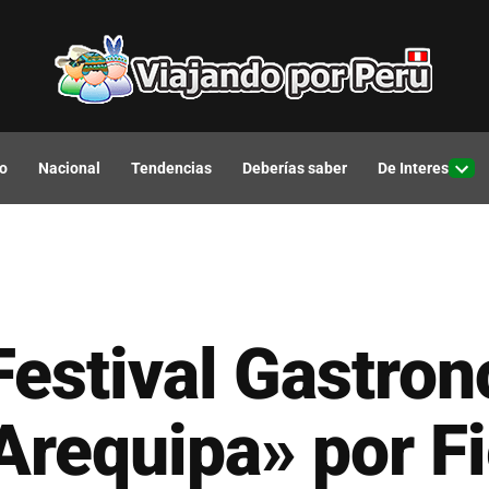
o
Nacional
Tendencias
Deberías saber
De Interes
Open
drop
men
 Festival Gastro
Arequipa» por Fi