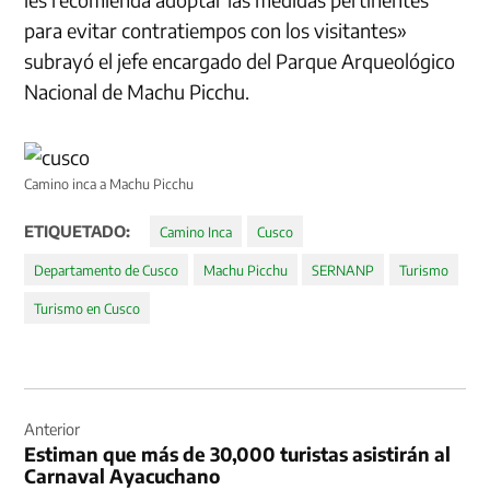
para evitar contratiempos con los visitantes»
subrayó el jefe encargado del Parque Arqueológico
Nacional de Machu Picchu.
Camino inca a Machu Picchu
ETIQUETADO:
Camino Inca
Cusco
Departamento de Cusco
Machu Picchu
SERNANP
Turismo
Turismo en Cusco
Navegación
de
Anterior
Estiman que más de 30,000 turistas asistirán al
entradas
Carnaval Ayacuchano