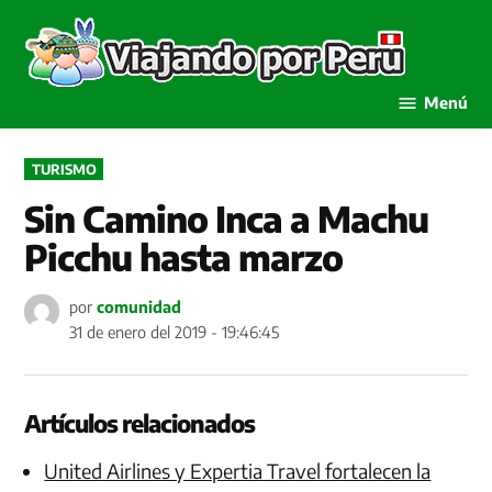
Saltar
al
Viaja
contenido
por P
Menú
PUBLICADO
TURISMO
EN
Sin Camino Inca a Machu
Picchu hasta marzo
por
comunidad
31 de enero del 2019 - 19:46:45
Artículos relacionados
United Airlines y Expertia Travel fortalecen la