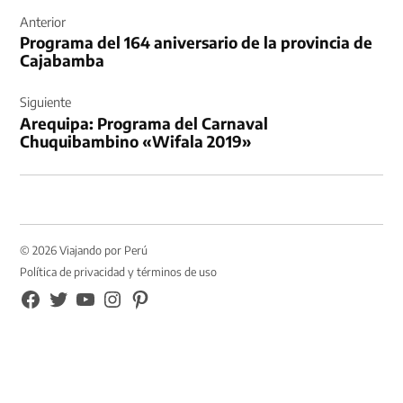
de
Anterior
Programa del 164 aniversario de la provincia de
entradas
Cajabamba
Siguiente
Arequipa: Programa del Carnaval
Chuquibambino «Wifala 2019»
© 2026 Viajando por Perú
Política de privacidad y términos de uso
FB
TW
YouTube
Instagram
Pinterest