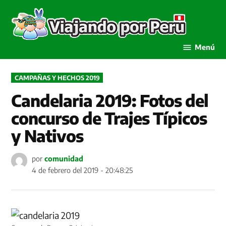
Saltar
al
Viaja
contenido
por P
Menú
PUBLICADO
CAMPAÑAS Y HECHOS 2019
EN
Candelaria 2019: Fotos del
concurso de Trajes Típicos
y Nativos
por
comunidad
4 de febrero del 2019 - 20:48:25