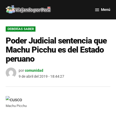
Saltar
Menú
al
Viajando
contenido
por Perú
PUBLICADO
DEBERÍAS SABER
EN
Poder Judicial sentencia que
Machu Picchu es del Estado
peruano
por
comunidad
9 de abril del 2019 - 18:44:27
Machu Picchu