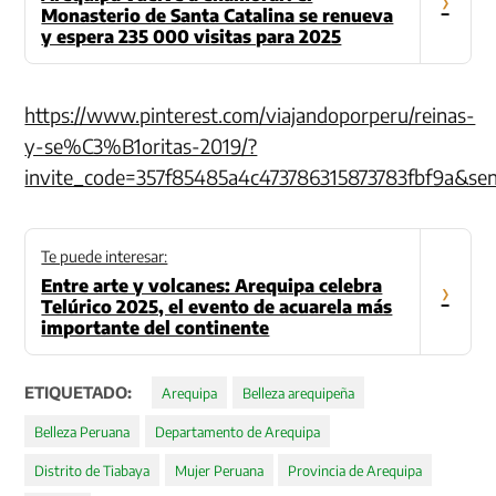
›
Monasterio de Santa Catalina se renueva
y espera 235 000 visitas para 2025
https://www.pinterest.com/viajandoporperu/reinas-
y-se%C3%B1oritas-2019/?
invite_code=357f85485a4c473786315873783fbf9a&s
Te puede interesar:
Entre arte y volcanes: Arequipa celebra
›
Telúrico 2025, el evento de acuarela más
importante del continente
ETIQUETADO:
Arequipa
Belleza arequipeña
Belleza Peruana
Departamento de Arequipa
Distrito de Tiabaya
Mujer Peruana
Provincia de Arequipa