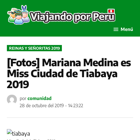
Saltar
al
Viaja
contenido
por P
Menú
PUBLICADO
REINAS Y SEÑORITAS 2019
EN
[Fotos] Mariana Medina es
Miss Ciudad de Tiabaya
2019
por
comunidad
28 de octubre del 2019 - 14:23:22