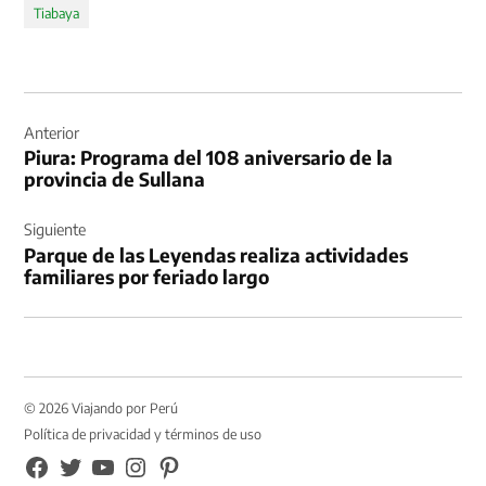
Tiabaya
Navegación
de
Anterior
Piura: Programa del 108 aniversario de la
entradas
provincia de Sullana
Siguiente
Parque de las Leyendas realiza actividades
familiares por feriado largo
© 2026 Viajando por Perú
Política de privacidad y términos de uso
FB
TW
YouTube
Instagram
Pinterest