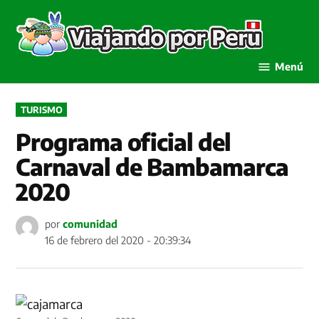
Saltar
al
Viaja
contenido
por P
Menú
PUBLICADO
TURISMO
EN
Programa oficial del
Carnaval de Bambamarca
2020
por
comunidad
16 de febrero del 2020 - 20:39:34