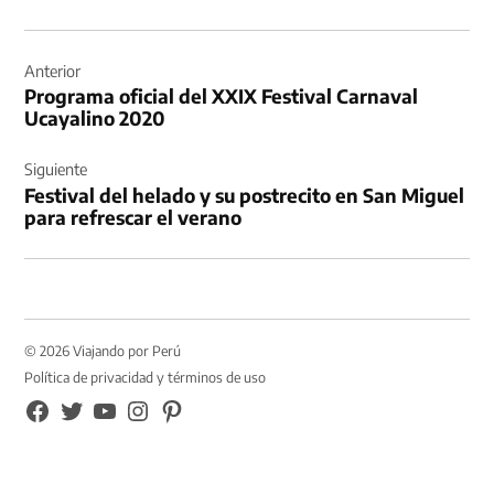
Navegación
de
Anterior
Programa oficial del XXIX Festival Carnaval
entradas
Ucayalino 2020
Siguiente
Festival del helado y su postrecito en San Miguel
para refrescar el verano
© 2026 Viajando por Perú
Política de privacidad y términos de uso
FB
TW
YouTube
Instagram
Pinterest