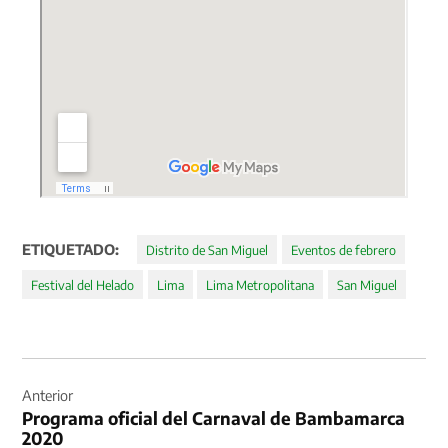
ETIQUETADO:
Distrito de San Miguel
Eventos de febrero
Festival del Helado
Lima
Lima Metropolitana
San Miguel
Navegación
de
Anterior
Programa oficial del Carnaval de Bambamarca
entradas
2020