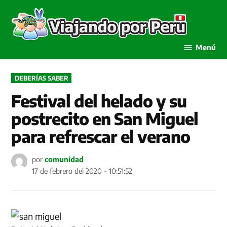
Saltar
al
Viaja
contenido
por P
Menú
PUBLICADO
DEBERÍAS SABER
EN
Festival del helado y su
postrecito en San Miguel
para refrescar el verano
por
comunidad
17 de febrero del 2020 - 10:51:52