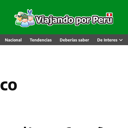
Nacional
Tendencias
Deberías saber
De Interes
Ope
dro
men
cco