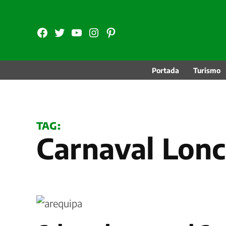
Skip
to
FB
TW
YouTube
Instagram
Pinterest
content
Portada
Turismo
TAG:
Carnaval Lon