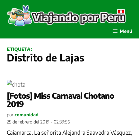
Saltar
al
contenido
Viajando por Perú
Menú
ETIQUETA:
Distrito de Lajas
[Fotos] Miss Carnaval Chotano
2019
por
comunidad
25 de febrero del 2019 - 02:39:56
Cajamarca. La señorita Alejandra Saavedra Vásquez,