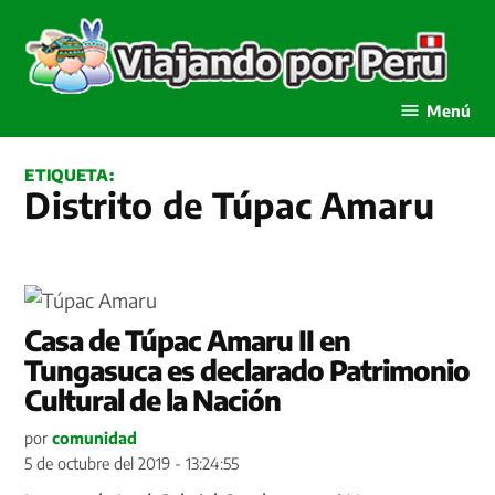
Saltar
al
contenido
Viajando por Perú
Menú
ETIQUETA:
Distrito de Túpac Amaru
Casa de Túpac Amaru II en
Tungasuca es declarado Patrimonio
Cultural de la Nación
por
comunidad
5 de octubre del 2019 - 13:24:55