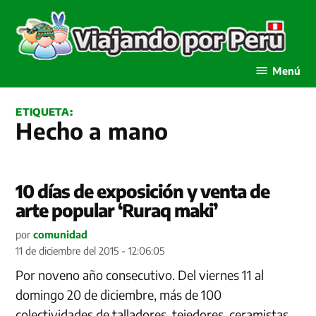
Saltar
al
contenido
Viajando por Perú
Menú
ETIQUETA:
Hecho a mano
10 días de exposición y venta de
arte popular ‘Ruraq maki’
por
comunidad
11 de diciembre del 2015 - 12:06:05
Por noveno año consecutivo. Del viernes 11 al
domingo 20 de diciembre, más de 100
colectividades de talladores, tejedores, ceramistas,