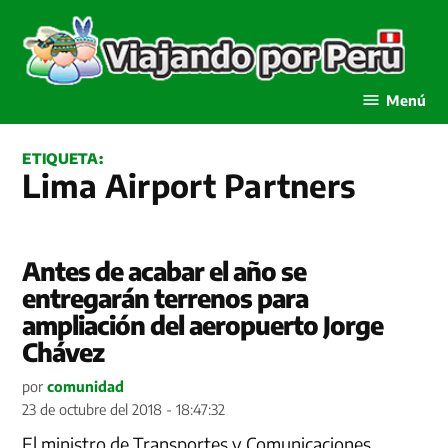
Saltar
al
contenido
Viajando por Perú
Menú
ETIQUETA:
Lima Airport Partners
Antes de acabar el año se
entregarán terrenos para
ampliación del aeropuerto Jorge
Chávez
por
comunidad
23 de octubre del 2018 - 18:47:32
El ministro de Transportes y Comunicaciones,