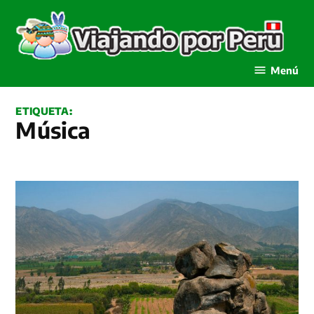
Saltar
al
contenido
Viajando por Perú
Menú
ETIQUETA:
música