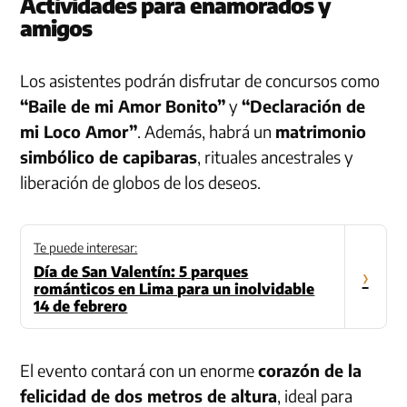
Actividades para enamorados y
amigos
Los asistentes podrán disfrutar de concursos como
“Baile de mi Amor Bonito”
y
“Declaración de
mi Loco Amor”
. Además, habrá un
matrimonio
simbólico de capibaras
, rituales ancestrales y
liberación de globos de los deseos.
Te puede interesar:
Día de San Valentín: 5 parques
›
románticos en Lima para un inolvidable
14 de febrero
El evento contará con un enorme
corazón de la
felicidad de dos metros de altura
, ideal para