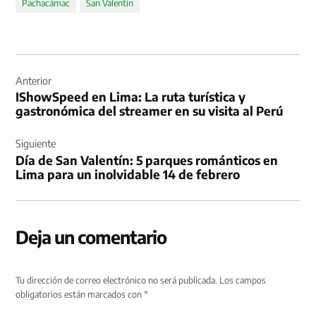
Pachacámac
San Valentín
Navegación
de
Anterior
IShowSpeed en Lima: La ruta turística y
entradas
gastronómica del streamer en su visita al Perú
Siguiente
Día de San Valentín: 5 parques románticos en
Lima para un inolvidable 14 de febrero
Deja un comentario
Tu dirección de correo electrónico no será publicada.
Los campos
obligatorios están marcados con
*