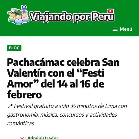
Saltar
al
Viaja
contenido
por P
Menú
PUBLICADO
BLOG
EN
Pachacámac celebra San
Valentín con el “Festi
Amor” del 14 al 16 de
febrero
📍 Festival gratuito a solo 35 minutos de Lima con
gastronomía, música, concursos y actividades
románticas
por
Administrador