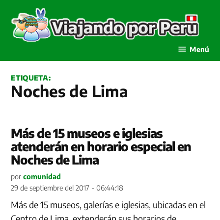
Saltar
al
contenido
Viajando por Perú
Menú
ETIQUETA:
Noches de Lima
Más de 15 museos e iglesias
atenderán en horario especial en
Noches de Lima
por
comunidad
29 de septiembre del 2017 - 06:44:18
Más de 15 museos, galerías e iglesias, ubicadas en el
Centro de Lima, extenderán sus horarios de