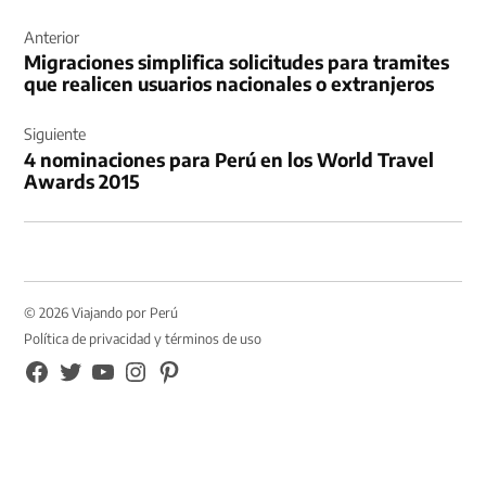
Navegación
de
Anterior
Migraciones simplifica solicitudes para tramites
entradas
que realicen usuarios nacionales o extranjeros
Siguiente
4 nominaciones para Perú en los World Travel
Awards 2015
© 2026 Viajando por Perú
Política de privacidad y términos de uso
FB
TW
YouTube
Instagram
Pinterest