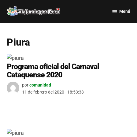
Saltar
Menú
al
Viajando
contenido
por Perú
Piura
Programa oficial del Carnaval
Cataquense 2020
por
comunidad
11 de febrero del 2020 - 18:53:38