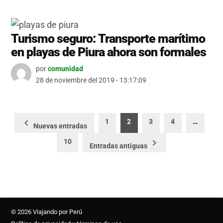
Turismo seguro: Transporte marítimo
en playas de Piura ahora son formales
por
comunidad
28 de noviembre del 2019 - 13:17:09
Paginación
1
2
3
4
…
Nuevas entradas
de
10
entradas
Entradas antiguas
© 2026 Viajando por Perú