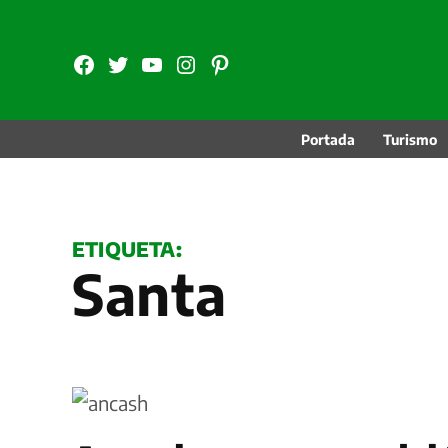
Saltar
al
FB
TW
YouTube
Instagram
Pinterest
contenido
Portada
Turismo
ETIQUETA:
Santa