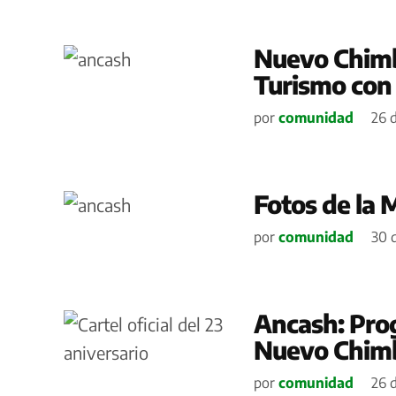
Nuevo Chimbo
Turismo con
por
comunidad
26 d
Fotos de la 
por
comunidad
30 d
Ancash: Prog
Nuevo Chim
por
comunidad
26 d