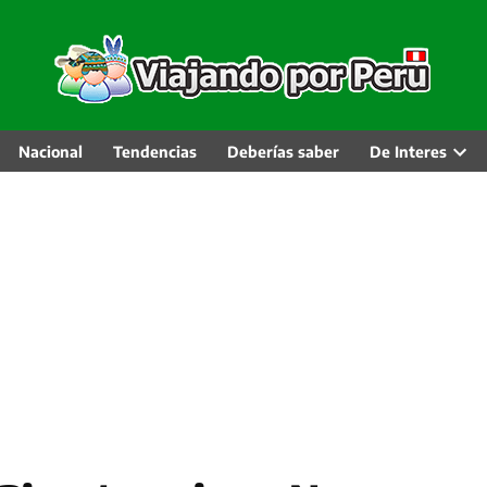
Nacional
Tendencias
Deberías saber
De Interes
Abri
men
desp