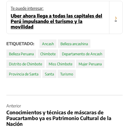
Te puede interesar:
Uber ahora llega a todas las capitales del
›
Perú impulsando el turismo y la
movilidad
ETIQUETADO:
Ancash
Belleza ancashina
Belleza Peruana
Chimbote
Departamento de Ancash
Distrito de Chimbote
Miss Chimbote
Mujer Peruana
Provincia de Santa
Santa
Turismo
Navegación
de
Anterior
Conocimientos y técnicas de máscaras de
entradas
Paucartambo ya es Patrimonio Cultural de la
Nación