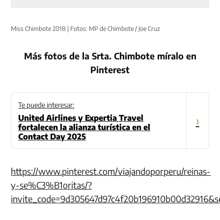
Miss Chimbote 2018 | Fotos: MP de Chimbote / Joe Cruz
Más fotos de la Srta. Chimbote míralo en
Pinterest
Te puede interesar:
United Airlines y Expertia Travel
›
fortalecen la alianza turística en el
Contact Day 2025
https://www.pinterest.com/viajandoporperu/reinas-
y-se%C3%B1oritas/?
invite_code=9d305647d97c4f20b196910b00d32916&