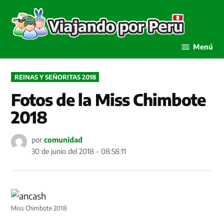
Saltar
al
Viaja
contenido
por P
Menú
PUBLICADO
REINAS Y SEÑORITAS 2018
EN
Fotos de la Miss Chimbote
2018
por
comunidad
30 de junio del 2018 - 08:58:11
Miss Chimbote 2018