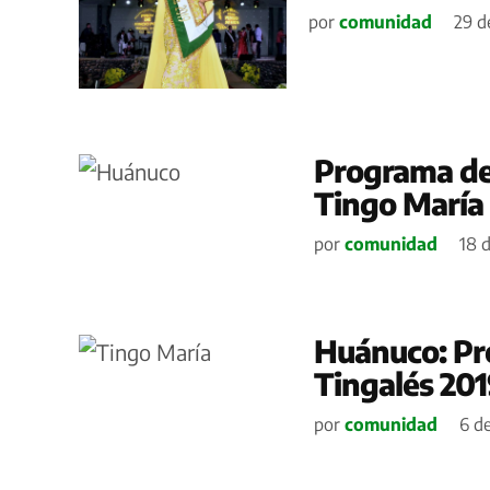
por
comunidad
29 d
Programa de 
Tingo María
por
comunidad
18 d
Huánuco: Pro
Tingalés 20
por
comunidad
6 d