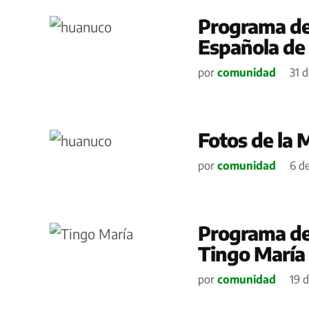
Programa del
Española de
por
comunidad
31 d
Fotos de la 
por
comunidad
6 de
Programa de 
Tingo María
por
comunidad
19 d