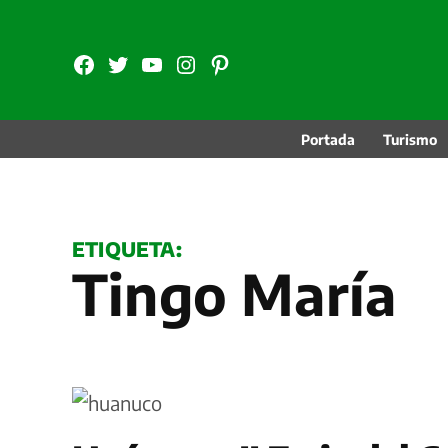
Saltar
al
FB
TW
YouTube
Instagram
Pinterest
contenido
Portada
Turismo
ETIQUETA:
Tingo María