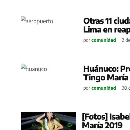
Otras 11 ciu
Lima en reap
por
comunidad
2 de
Huánuco: Pro
Tingo María
por
comunidad
30 
[Fotos] Isabe
María 2019