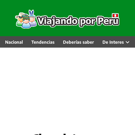
Nacional
Tendencias
Deberías saber
De Interes
Abri
men
desp