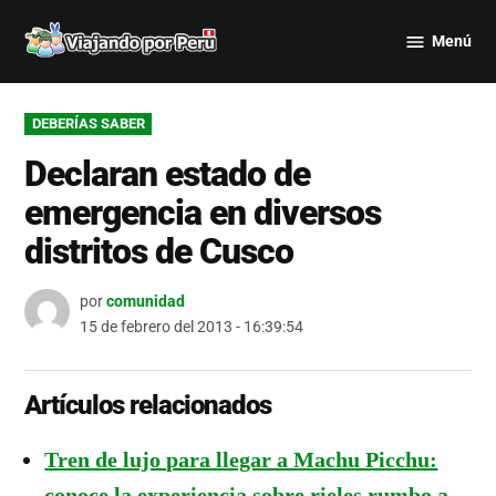
Saltar
Menú
al
Viajando
contenido
por Perú
PUBLICADO
DEBERÍAS SABER
EN
Declaran estado de
emergencia en diversos
distritos de Cusco
por
comunidad
15 de febrero del 2013 - 16:39:54
Artículos relacionados
Tren de lujo para llegar a Machu Picchu:
conoce la experiencia sobre rieles rumbo a