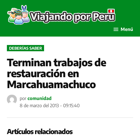
Saltar
al
Viaja
contenido
por P
Menú
PUBLICADO
DEBERÍAS SABER
EN
Terminan trabajos de
restauración en
Marcahuamachuco
por
comunidad
8 de marzo del 2013 - 09:15:40
Artículos relacionados