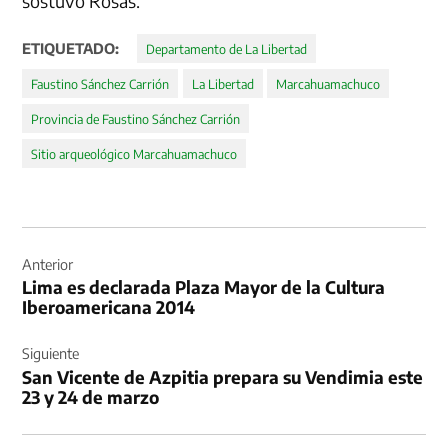
sostuvo Rosas.
ETIQUETADO:
Departamento de La Libertad
Faustino Sánchez Carrión
La Libertad
Marcahuamachuco
Provincia de Faustino Sánchez Carrión
Sitio arqueológico Marcahuamachuco
Navegación
de
Anterior
Lima es declarada Plaza Mayor de la Cultura
entradas
Iberoamericana 2014
Siguiente
San Vicente de Azpitia prepara su Vendimia este
23 y 24 de marzo