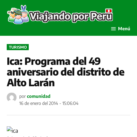
Saltar
al
Viaja
contenido
por P
Menú
PUBLICADO
TURISMO
EN
Ica: Programa del 49
aniversario del distrito de
Alto Larán
por
comunidad
16 de enero del 2014 - 15:06:04