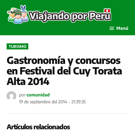
Saltar
al
Viaja
contenido
por P
Menú
PUBLICADO
TURISMO
EN
Gastronomía y concursos
en Festival del Cuy Torata
Alta 2014
por
comunidad
19 de septiembre del 2014 - 21:39:35
Artículos relacionados