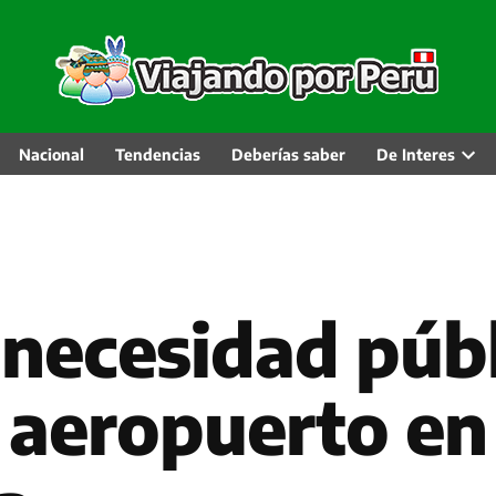
Nacional
Tendencias
Deberías saber
De Interes
Abri
men
desp
 necesidad públ
n aeropuerto en