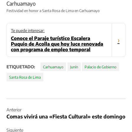
Festividad en honor a Santa Rosa de Lima en Carhuamayo
Te puede interesar:
Conoce el Paraje turístico Escalera
›
Puquio de Acolla que hoy luce renovada
con programa de empleo temporal
ETIQUETADO:
Carhuamayo
Junín
Palacio de Gobierno
Santa Rosa de Lima
Navegación
de
Anterior
Comas vivirá una «Fiesta Cultural» este domingo
entradas
Siguiente