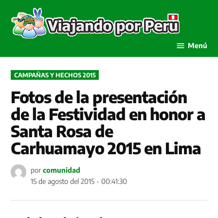
Saltar
al
Viaja
contenido
por P
Menú
PUBLICADO
CAMPAÑAS Y HECHOS 2015
EN
Fotos de la presentación
de la Festividad en honor a
Santa Rosa de
Carhuamayo 2015 en Lima
por
comunidad
15 de agosto del 2015 - 00:41:30