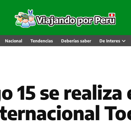
Nacional
Tendencias
Deberías saber
De Interes
Abri
men
desp
 15 se realiza
nternacional To