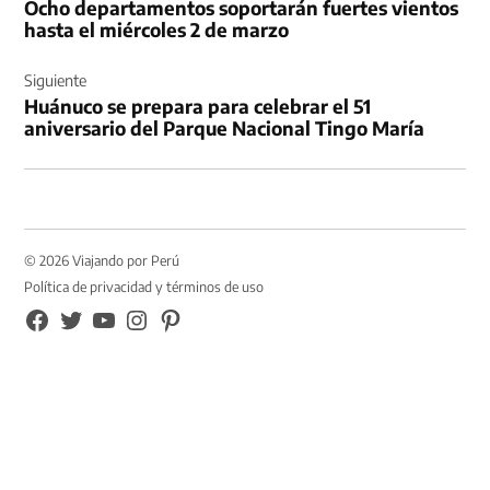
Ocho departamentos soportarán fuertes vientos
entradas
hasta el miércoles 2 de marzo
Siguiente
Huánuco se prepara para celebrar el 51
aniversario del Parque Nacional Tingo María
© 2026 Viajando por Perú
Política de privacidad y términos de uso
FB
TW
YouTube
Instagram
Pinterest