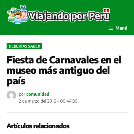
Saltar
al
Viaja
contenido
por P
Menú
PUBLICADO
DEBERÍAS SABER
EN
Fiesta de Carnavales en el
museo más antiguo del
país
por
comunidad
2 de marzo del 2016 - 00:44:36
Artículos relacionados