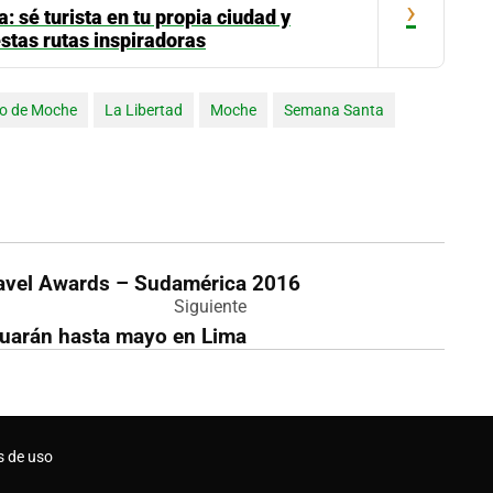
›
 sé turista en tu propia ciudad y
estas rutas inspiradoras
ito de Moche
La Libertad
Moche
Semana Santa
ravel Awards – Sudamérica 2016
Siguiente
inuarán hasta mayo en Lima
s de uso