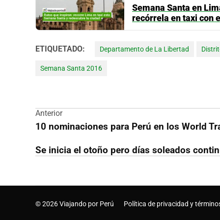
Semana Santa en Lima:
recórrela en taxi con 
ETIQUETADO:
Departamento de La Libertad
Distr
Semana Santa 2016
Navegación
Anterior
10 nominaciones para Perú en los World T
de
Se inicia el otoño pero días soleados cont
entradas
© 2026 Viajando por Perú
Política de privacidad y término