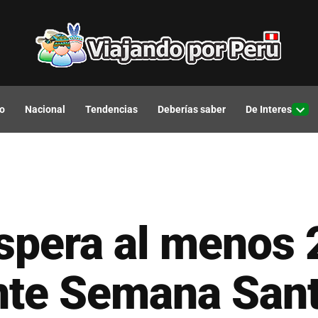
o
Nacional
Tendencias
Deberías saber
De Interes
Open
drop
men
espera al menos
ante Semana San